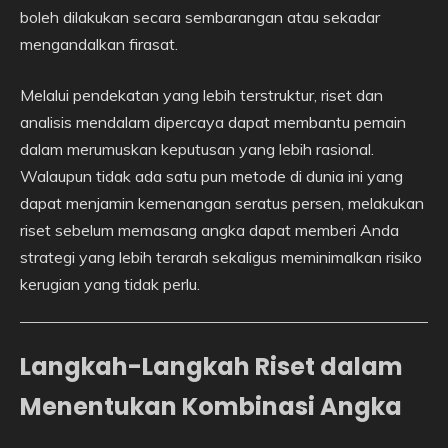
boleh dilakukan secara sembarangan atau sekadar
mengandalkan firasat.
Melalui pendekatan yang lebih terstruktur, riset dan
analisis mendalam dipercaya dapat membantu pemain
dalam merumuskan keputusan yang lebih rasional.
Walaupun tidak ada satu pun metode di dunia ini yang
dapat menjamin kemenangan seratus persen, melakukan
riset sebelum memasang angka dapat memberi Anda
strategi yang lebih terarah sekaligus meminimalkan risiko
kerugian yang tidak perlu.
Langkah-Langkah Riset dalam
Menentukan Kombinasi Angka