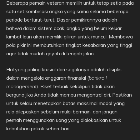
Beberapa pemain veteran memilih untuk tetap setia pada
satu set kombinasi angka yang sama selama beberapa
periode berturut-turut. Dasar pemikirannya adalah
bahwa dalam sistem acak, angka yang belum keluar
lambat laun akan memiliki giliran untuk muncul. Membawa
pola pikir ini membutuhkan tingkat kesabaran yang tinggi
agar tidak mudah goyah di tengah jalan.
Hal yang paling krusial dari segalanya adalah disiplin
dalam mengelola anggaran finansial (
bankroll
management
). Riset terbaik sekalipun tidak akan
berguna jika Anda tidak mampu mengontrol diri. Pastikan
untuk selalu menetapkan batas maksimal modal yang
rela dilepaskan sebelum mulai bermain, dan jangan
pernah menggunakan uang yang dialokasikan untuk
kebutuhan pokok sehari-hari.