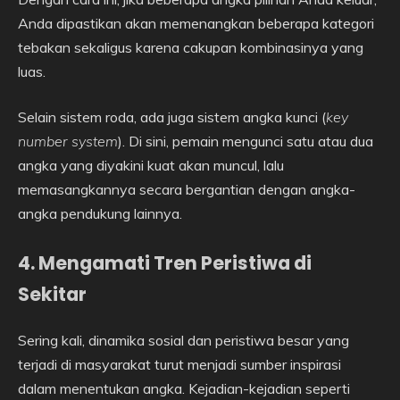
Anda dipastikan akan memenangkan beberapa kategori
tebakan sekaligus karena cakupan kombinasinya yang
luas.
Selain sistem roda, ada juga sistem angka kunci (
key
number system
). Di sini, pemain mengunci satu atau dua
angka yang diyakini kuat akan muncul, lalu
memasangkannya secara bergantian dengan angka-
angka pendukung lainnya.
4. Mengamati Tren Peristiwa di
Sekitar
Sering kali, dinamika sosial dan peristiwa besar yang
terjadi di masyarakat turut menjadi sumber inspirasi
dalam menentukan angka. Kejadian-kejadian seperti