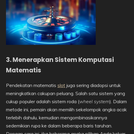
3. Menerapkan Sistem Komputasi
Matematis
Pendekatan matematis
slot
juga sering diadopsi untuk
meningkatkan cakupan peluang. Salah satu sistem yang
cukup populer adalah sistem roda (
wheel system
). Dalam
metode ini, pemain akan memilih sekelompok angka acak
terlebih dahulu, kemudian mengombinasikannya
sedemikian rupa ke dalam beberapa baris taruhan.
Dengan cara ini, jika beberapa angka pilihan Anda keluar,