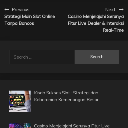
Post
Previous:
Next:
Strategi Main Slot Online
Casino Menjelajahi Serunya
navigation
Tanpa Boncos
Fitur Live Dealer & Interaksi
Real-Time
Search
for:
Kisah Sukses Slot : Strategi dan
Keberanian Kemenangan Besar
Casino Menjelajahi Serunya Fitur Live