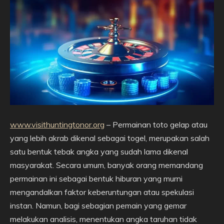
www.visithuntingtonor.org
– Permainan toto gelap atau
yang lebih akrab dikenal sebagai togel, merupakan salah
satu bentuk tebak angka yang sudah lama dikenal
masyarakat. Secara umum, banyak orang memandang
permainan ini sebagai bentuk hiburan yang murni
mengandalkan faktor keberuntungan atau spekulasi
instan. Namun, bagi sebagian pemain yang gemar
melakukan analisis, menentukan angka taruhan tidak